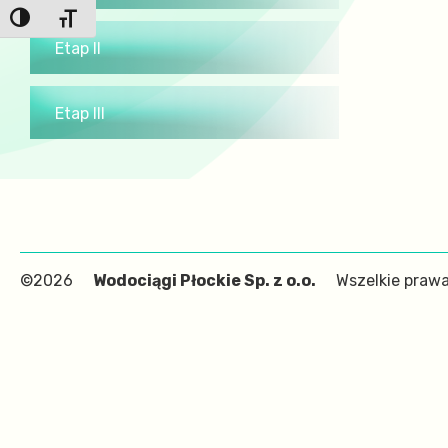
Etap II
Etap III
©2026
Wodociągi Płockie Sp. z o.o.
Wszelkie prawa